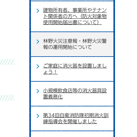
建物所有者、事業所やテナン
ト関係者の方へ（防火対象物
使用開始届出書について）
林野火災注意報・林野火災警
報の運用開始について
ご家庭に消火器を設置しまし
ょう！
小規模飲食店等の消火器具設
置義務化
第34回自衛消防隊初期消火訓
練指導会を開催しました