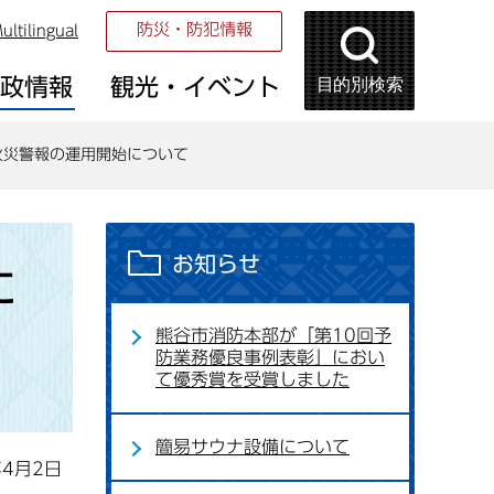
防災・防犯情報
ultilingual
目的別検索
市政情報
観光・イベント
火災警報の運用開始について
お知らせ
に
熊谷市消防本部が「第10回予
防業務優良事例表彰」におい
て優秀賞を受賞しました
簡易サウナ設備について
年4月2日