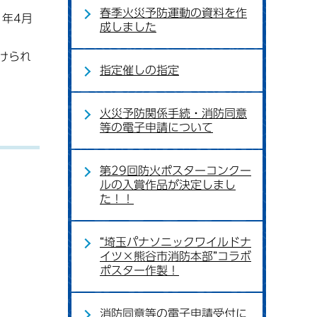
春季火災予防運動の資料を作
年4月
成しました
けられ
指定催しの指定
火災予防関係手続・消防同意
等の電子申請について
第29回防火ポスターコンクー
ルの入賞作品が決定しまし
た！！
“埼玉パナソニックワイルドナ
イツ×熊谷市消防本部”コラボ
ポスター作製！
消防同意等の電子申請受付に