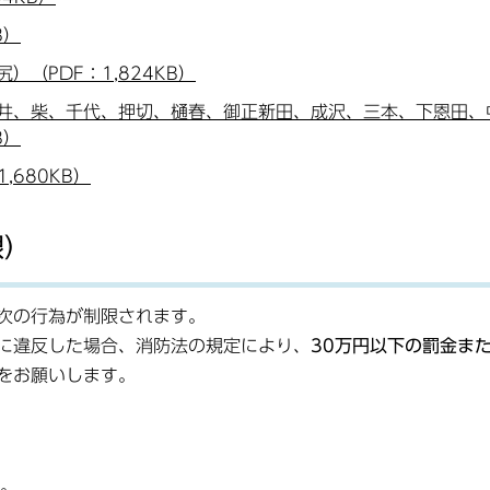
B）
（PDF：1,824KB）
井、柴、千代、押切、樋春、御正新田、成沢、三本、下恩田、
B）
680KB）
限）
次の行為が制限されます。
に違反した場合、消防法の規定により、
30万円以下の罰金ま
をお願いします。
。