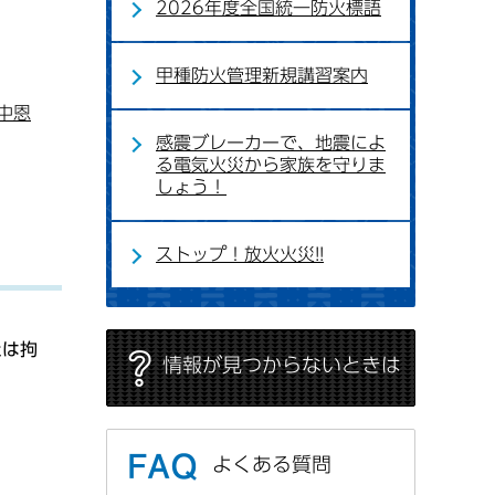
2026年度全国統一防火標語
甲種防火管理新規講習案内
中恩
感震ブレーカーで、地震によ
る電気火災から家族を守りま
しょう！
ストップ！放火火災!!
たは拘
情報が見つからないときは
よくある質問