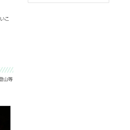
いこ
登山等