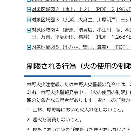
対象区域図２（池上、上之）（PDF：2,196K
対象区域図３（広瀬、大麻生、川原明戸、三ヶ尻）
対象区域図４（野原、須賀広、小江川、塩、板
田、万吉、平塚新田、楊井）（PDF：1,268K
対象区域図５（小八林、冑山、箕輪）（PDF：1,
制限される行為（火の使用の制
林野火災注意報または林野火災警報の発令中は、
なお、林野火災警報発令中に「火の使用の制限」
留
の対象となる場合があります。皆さまのご協力
山林、原野等において火入れをしないこと。
煙火を消費しないこと。
屋外において火遊びまたはたき火をしないこと