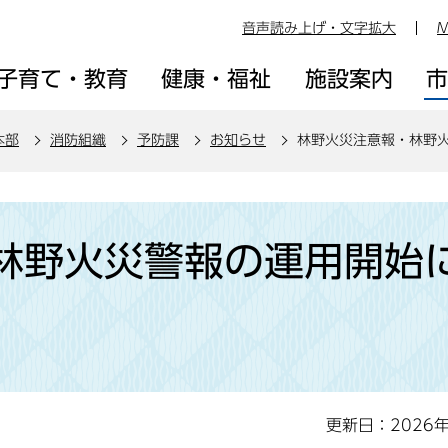
音声読み上げ・文字拡大
M
子育て・教育
健康・福祉
施設案内
本部
消防組織
予防課
お知らせ
林野火災注意報・林野
林野火災警報の運用開始
更新日：2026