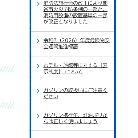
消防法施行令の改正により熊
谷市火災予防条例の一部と、
消防用設備の設置基準の一部
が改正となりました
令和8（2026）年度危険物安
全週間推進標語
ホテル・旅館等に対する「表
示制度」について
ガソリンの取扱いにご注意く
ださい
ガソリン携行缶、灯油ポリか
んは正しく使いましょう