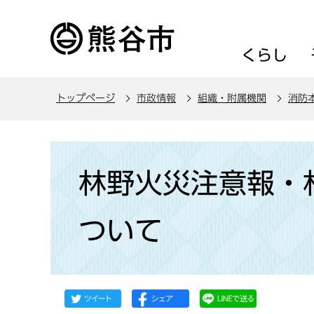
こ
の
ペ
くらし
ー
ジ
トップページ
市政情報
組織・附属機関
消防
の
先
頭
本
で
文
林野火災注意報・
す
こ
こ
ついて
か
ら