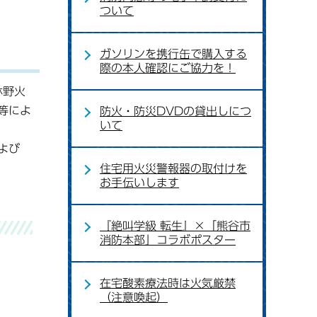
ついて
ガソリンを携行缶で購入する
際の本人確認にご協力を！
林野火
等によ
防火・防災DVDの貸出しにつ
いて
よび
住宅用火災警報器の取付けを
お手伝いします
『絶叫学級 転生』×「熊谷市
消防本部」コラボポスター
在宅酸素療法時は火気厳禁
（注意喚起）