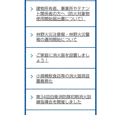
建物所有者、事業所やテナン
ト関係者の方へ（防火対象物
使用開始届出書について）
林野火災注意報・林野火災警
報の運用開始について
ご家庭に消火器を設置しまし
ょう！
小規模飲食店等の消火器具設
置義務化
第34回自衛消防隊初期消火訓
練指導会を開催しました