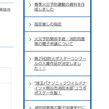
春季火災予防運動の資料を作
成しました
険協会
指定催しの指定
火災予防関係手続・消防同意
等の電子申請について
第29回防火ポスターコンクー
ルの入賞作品が決定しまし
た！！
“埼玉パナソニックワイルドナ
イツ×熊谷市消防本部”コラボ
ポスター作製！
消防同意等の電子申請受付に