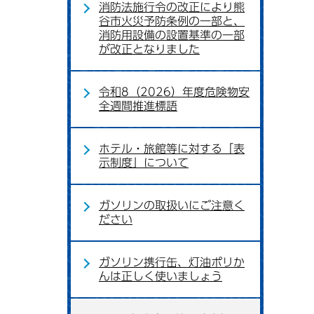
消防法施行令の改正により熊
谷市火災予防条例の一部と、
消防用設備の設置基準の一部
が改正となりました
令和8（2026）年度危険物安
全週間推進標語
ホテル・旅館等に対する「表
示制度」について
ガソリンの取扱いにご注意く
ださい
ガソリン携行缶、灯油ポリか
んは正しく使いましょう