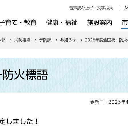
音声読み上げ・文字拡大
M
子育て・教育
健康・福祉
施設案内
本部
消防組織
予防課
お知らせ
2026年度全国統一防火
一防火標語
更新日：2026年
決定しました！