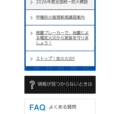
2026年度全国統一防火標語
甲種防火管理新規講習案内
感震ブレーカーで、地震によ
る電気火災から家族を守りま
しょう！
ストップ！放火火災!!
情報が見つからないときは
よくある質問