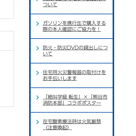
ついて
ガソリンを携行缶で購入する
際の本人確認にご協力を！
防火・防災DVDの貸出しにつ
いて
住宅用火災警報器の取付けを
お手伝いします
『絶叫学級 転生』×「熊谷市
消防本部」コラボポスター
在宅酸素療法時は火気厳禁
（注意喚起）