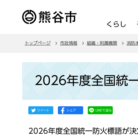
こ
の
ペ
くらし
ー
ジ
トップページ
市政情報
組織・附属機関
消防
の
先
頭
本
で
文
2026年度全国統
す
こ
こ
か
ら
2026年度全国統一防火標語が