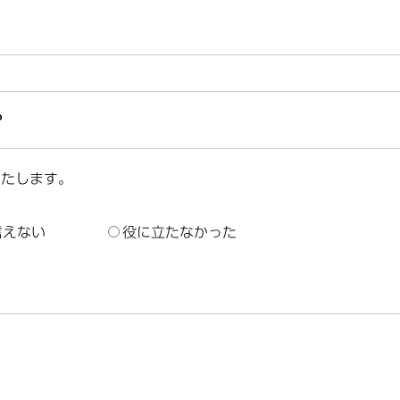
？
いたします。
言えない
役に立たなかった