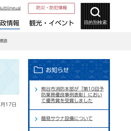
防災・防犯情報
ultilingual
目的別検索
市政情報
観光・イベント
標語
お知らせ
熊谷市消防本部が「第10回予
防業務優良事例表彰」におい
て優秀賞を受賞しました
4月17日
簡易サウナ設備について