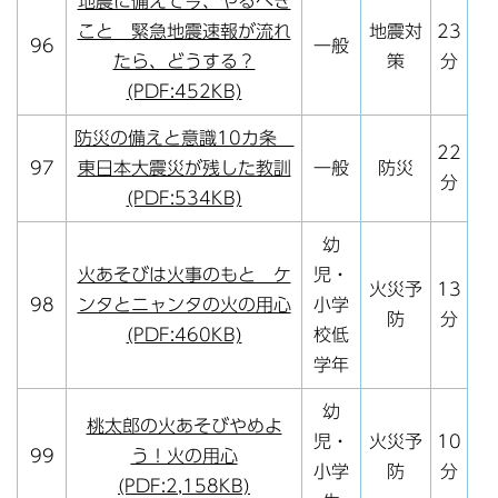
地震に備えて今、やるべき
こと 緊急地震速報が流れ
地震対
23
96
一般
たら、どうする？
策
分
(PDF:452KB)
防災の備えと意識10カ条
22
97
東日本大震災が残した教訓
一般
防災
分
(PDF:534KB)
幼
火あそびは火事のもと ケ
児・
火災予
13
98
ンタとニャンタの火の用心
小学
防
分
(PDF:460KB)
校低
学年
幼
桃太郎の火あそびやめよ
児・
火災予
10
99
う！火の用心
小学
防
分
(PDF:2,158KB)