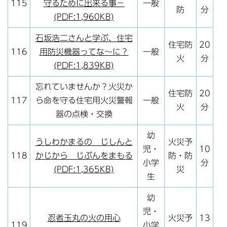
115
守るために出来る事－
一般
防
分
(PDF:1,960KB)
石坂浩二さんと学ぶ、住宅
住宅防
20
116
用防災機器ってな～に？
一般
火
分
(PDF:1,839KB)
忘れていませんか？火災か
住宅防
20
117
ら命を守る住宅用火災警報
一般
火
分
器の点検・交換
幼
うしわかまるの じしんと
火災予
児・
10
118
かじから じぶんをまもる
防・防
小学
分
(PDF:1,365KB)
災
生
幼
児・
忍者玉丸の火の用心
火災予
13
119
小学