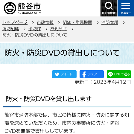
こ
の
ペ
トップページ
市政情報
組織・附属機関
消防本部
ー
消防組織
予防課
お知らせ
ジ
防火・防災DVDの貸出しについて
の
本
先
防火・防災DVDの貸出しについて
文
頭
こ
で
こ
す
か
更新日：2023年4月12日
ら
防火・防災DVDを貸し出します
熊谷市消防本部では、市民の皆様に防火・防災に関する知
識を深めていただくため、市内の事業所に防火・防災
DVDを無償で貸出ししています。