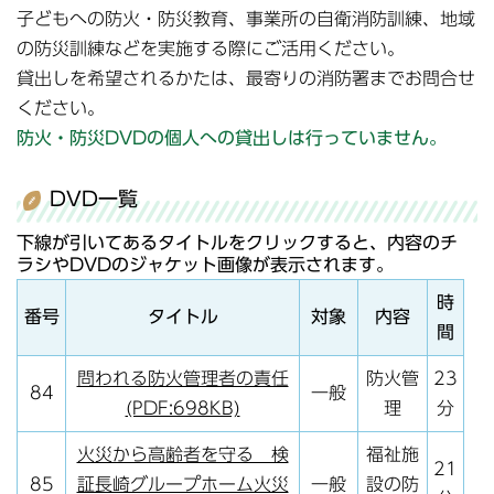
子どもへの防火・防災教育、事業所の自衛消防訓練、地域
の防災訓練などを実施する際にご活用ください。
貸出しを希望されるかたは、最寄りの消防署までお問合せ
ください。
防火・防災DVDの個人への貸出しは行っていません。
DVD一覧
下線が引いてあるタイトルをクリックすると、内容のチ
ラシやDVDのジャケット画像が表示されます。
時
番号
タイトル
対象
内容
間
問われる防火管理者の責任
防火管
23
84
一般
(PDF:698KB)
理
分
火災から高齢者を守る 検
福祉施
21
85
証長崎グループホーム火災
一般
設の防