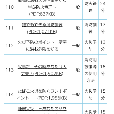
職場に潜む火災～事例から
防火管
24
110
学ぶ防火管理～
一般
理
分
(PDF:837KB)
誰でもできる消防訓練
消防訓
17
111
一般
(PDF:1,071KB)
練
分
火災予防のポイント 厨房
火災予
13
112
一般
に潜む危険を知る
防
分
消防用
火事だ！その時あなたは大
設備等
18
113
一般
丈夫？(PDF:1,902KB)
の使用
分
方法
たばこ火災を防ぐワン！ポ
火災予
15
114
一般
イント！！(PDF:1,956KB)
防
分
地震火災 －あなたの命を
火災予
15