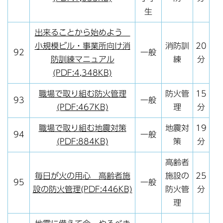
生
出来ることから始めよう
小規模ビル・事業所向け消
消防訓
20
92
一般
防訓練マニュアル
練
分
(PDF:4,348KB)
職場で取り組む防火管理
防火管
15
93
一般
(PDF:467KB)
理
分
職場で取り組む地震対策
地震対
19
94
一般
(PDF:884KB)
策
分
高齢者
毎日が火の用心 高齢者施
施設の
25
95
一般
設の防火管理(PDF:446KB)
防火管
分
理