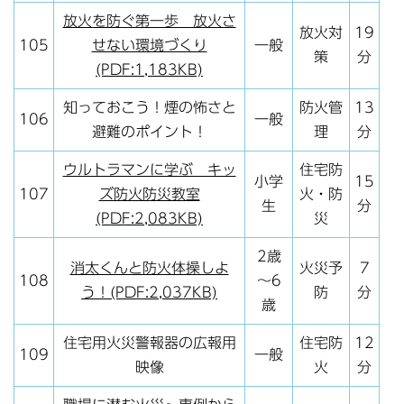
放火を防ぐ第一歩 放火さ
放火対
19
105
せない環境づくり
一般
策
分
(PDF:1,183KB)
知っておこう！煙の怖さと
防火管
13
106
一般
避難のポイント！
理
分
ウルトラマンに学ぶ キッ
住宅防
小学
15
107
ズ防火防災教室
火・防
生
分
(PDF:2,083KB)
災
2歳
消太くんと防火体操しよ
火災予
7
108
～6
う！(PDF:2,037KB)
防
分
歳
住宅用火災警報器の広報用
住宅防
12
109
一般
映像
火
分