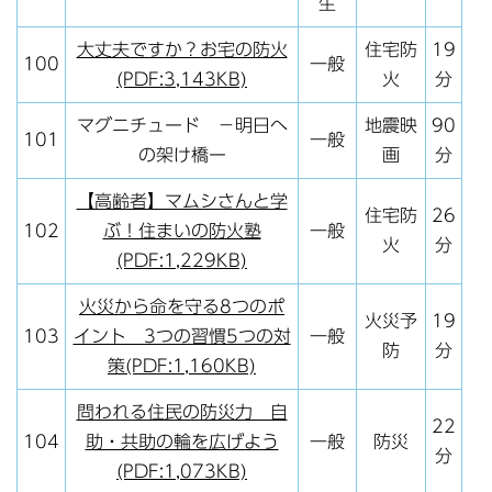
生
大丈夫ですか？お宅の防火
住宅防
19
100
一般
(PDF:3,143KB)
火
分
マグニチュード －明日へ
地震映
90
101
一般
の架け橋ー
画
分
【高齢者】マムシさんと学
住宅防
26
102
ぶ！住まいの防火塾
一般
火
分
(PDF:1,229KB)
火災から命を守る8つのポ
火災予
19
103
イント 3つの習慣5つの対
一般
防
分
策(PDF:1,160KB)
問われる住民の防災力 自
22
104
助・共助の輪を広げよう
一般
防災
分
(PDF:1,073KB)