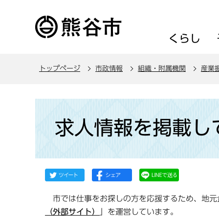
こ
の
ペ
くらし
ー
ジ
トップページ
市政情報
組織・附属機関
産業
の
先
頭
本
で
文
求人情報を掲載し
す
こ
こ
か
ら
市では仕事をお探しの方を応援するため、地元
（外部サイト）
」を運営しています。