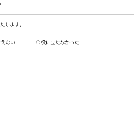
？
いたします。
言えない
役に立たなかった