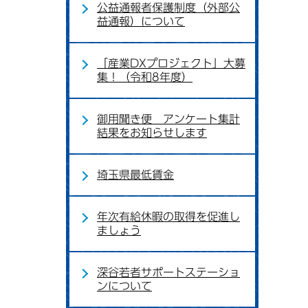
公益通報者保護制度（外部公
益通報）について
「産業DXプロジェクト」大募
集！（令和8年度）
御用聞き便 アンケート集計
結果をお知らせします
埼玉県最低賃金
年次有給休暇の取得を促進し
ましょう
深谷若者サポートステーショ
ンについて