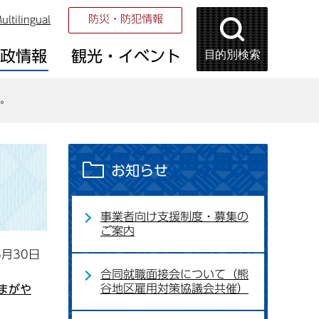
防災・防犯情報
ultilingual
目的別検索
市政情報
観光・イベント
。
お知らせ
事業者向け支援制度・募集の
ご案内
8月30日
合同就職面接会について（熊
谷地区雇用対策協議会共催）
まがや