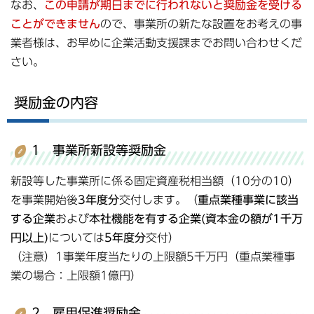
なお、
この申請が期日までに行われないと奨励金を受ける
ことができません
ので、事業所の新たな設置をお考えの事
業者様は、お早めに企業活動支援課までお問い合わせくだ
さい。
奨励金の内容
1 事業所新設等奨励金
新設等した事業所に係る固定資産税相当額（10分の10）
を事業開始後
3年度分
交付します。（
重点業種事業に該当
する企業
および
本社機能を有する企業(資本金の額が1千万
円以上)
については
5年度分
交付）
（注意）1事業年度当たりの上限額5千万円（重点業種事
業の場合：上限額1億円）
2 雇用促進奨励金