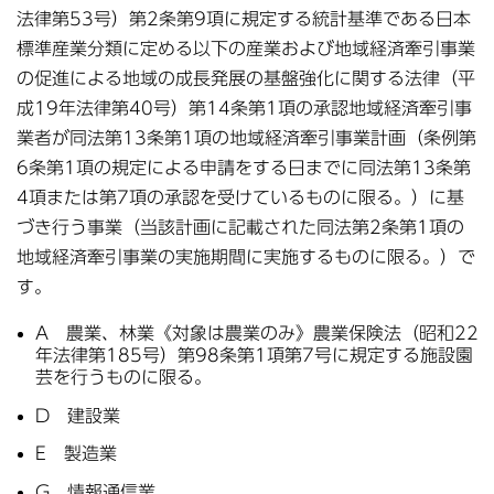
法律第53号）第2条第9項に規定する統計基準である日本
標準産業分類に定める以下の産業および地域経済牽引事業
の促進による地域の成長発展の基盤強化に関する法律（平
成19年法律第40号）第14条第1項の承認地域経済牽引事
業者が同法第13条第1項の地域経済牽引事業計画（条例第
6条第1項の規定による申請をする日までに同法第13条第
4項または第7項の承認を受けているものに限る。）に基
づき行う事業（当該計画に記載された同法第2条第1項の
地域経済牽引事業の実施期間に実施するものに限る。）で
す。
A 農業、林業《対象は農業のみ》農業保険法（昭和22
年法律第185号）第98条第1項第7号に規定する施設園
芸を行うものに限る。
D 建設業
E 製造業
G 情報通信業