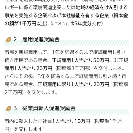
ルギーに係る環境関連企業または
地域の経済をけん引する
事業を実施する企業
および
本社機能を有する企業（資本金
の額が1千万円以上）
については
5年度分
交付）
2 雇用促進奨励金
市民を新規雇用して、1年を経過するまで継続雇用し引き
続き市民である場合、
正規雇用1人当たり50万円
、
非正規
雇用1人当たり20万円
（限度額3千万円）を交付します。
さらにその後、3年を経過するまで継続雇用し引き続き市
民である場合、
正規雇用に限り1人当たり20万円
（限度額
2千万円）を交付します。
3 従業員転入促進奨励金
市内に転入した正社員1人当たり
10万円
（限度額1千万
円）を交付します。