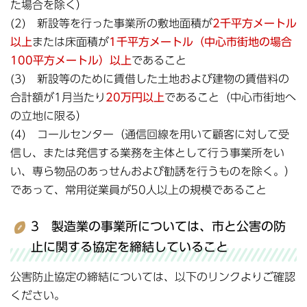
た場合を除く）
(2) 新設等を行った事業所の敷地面積が
2千平方メートル
以上
または床面積が
1千平方
メートル（中心市街地の場合
100平方メートル）以上
であること
(3) 新設等のために賃借した土地および建物の賃借料の
合計額が1月当たり
20万円以上
であること（中心市街地へ
の立地に限る）
(4) コールセンター（通信回線を用いて顧客に対して受
信し、または発信する業務を主体として行う事業所をい
い、専ら物品のあっせんおよび勧誘を行うものを除く。）
であって、常用従業員が50人以上の規模であること
3 製造業の事業所については、市と公害の防
止に関する協定を締結していること
公害防止協定の締結については、以下のリンクよりご確認
ください。