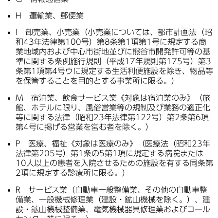
H 運輸業、郵便業
I 卸売業、小売業（小売業については、都市計画法（昭
和43年法律第100号）第8条第1項第1号に規定する商
業地域内および中心市街地並びに熊谷市開発許可等の基
準に関する条例施行規則（平成17年規則第175号）第3
条第1項第4号ウに規定する生活利便施設を除き、物品等
を保管することを目的とする事業所に限る。）
M 宿泊業、飲食サービス業《対象は宿泊業のみ》（旅
館、ホテルに限り、風俗営業等の規制及び業務の適正化
等に関する法律（昭和23年法律第122号）第2条第6項
第4号に掲げる営業を営む者を除く。）
P 医療、福祉《対象は医療のみ》（医療法（昭和23年
法律第205号）第1条の5第1項に規定する病院または
10人以上の患者を入院させるための施設を有する同条第
2項に規定する診療所に限る。）
R サービス業（自動車一般整備業、その他の自動車整
備業、一般機械修理業（建設・鉱山機械を除く。）、建
設・鉱山機械整備業、電気機械器具修理業およびコール