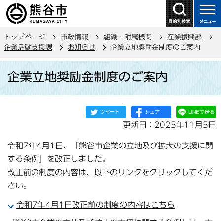
こ
の
ペ
トップページ
市政情報
組織・附属機関
産業振興部
ー
企業活動支援課
お知らせ
企業立地奨励金制度のご案内
ジ
本
の
企業立地奨励金制度のご案内
文
先
こ
頭
こ
で
か
す
更新日：2025年11月5日
ら
令和7年4月1日、「熊谷市企業の立地及び拡大の支援に関
する条例」を改正しました。
改正前の制度の内容は、以下のリンクをクリックしてくだ
さい。
令和7年4月1日改正前の制度の内容はこちら