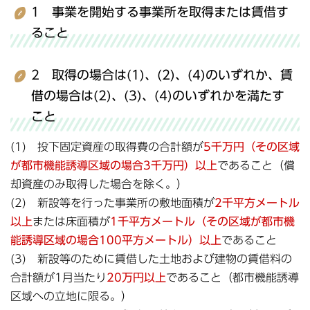
1 事業を開始する事業所を取得または賃借す
ること
2 取得の場合は(1)、(2)、(4)のいずれか、賃
借の場合は(2)、(3)、(4)のいずれかを満たす
こと
(1) 投下固定資産の取得費の合計額が
5千万円（その区域
が都市機能誘導区域の場合3千万円）以上
であること（償
却資産のみ取得した場合を除く。）
(2) 新設等を行った事業所の敷地面積が
2千平方メートル
以上
または床面積が
1千平方
メートル（その区域が都市機
能誘導区域の場合100平方メートル）以上
であること
(3) 新設等のために賃借した土地および建物の賃借料の
合計額が1月当たり
20万円以上
であること（都市機能誘導
区域への立地に限る。）