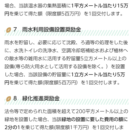
場合、当該温水器の集熱面積に
1平方メートル当たり15万
円
を乗じて得た額（限度額5百万円）を1回交付します。
7 雨水利用設備設置奨励金
雨水を貯留し、必要に応じて沈殿、ろ過等の処理をした後
に、水洗トイレの洗浄水、空調冷却塔補給水および植林へ
の散水等の雑用水に活用する貯留量5立方メートル以上の
設備(専ら防火用水として活用する設備を除く。）を設置
した場合、当該設備の貯留量に
1立方メートル当たり5万
円
を乗じて得た額(限度額5百万円）を1回交付します。
8 緑化推進奨励金
法令等で定められた面積を超えて200平方メートル以上の
緑地を設置した場合、当該
緑地の設置に要した費用の額に
2分の1
を乗じて得た額(限度額1千万円）を1回交付しま