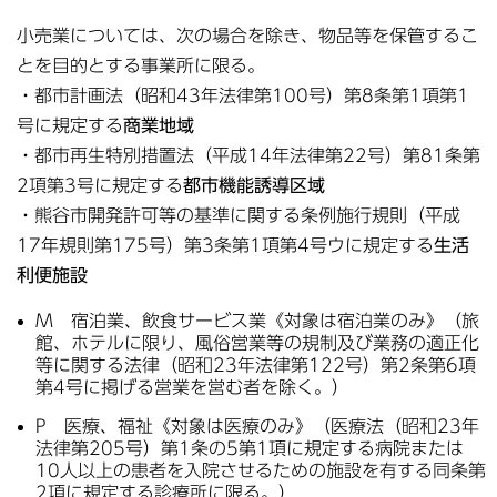
小売業については、次の場合を除き、物品等を保管するこ
とを目的とする事業所に限る。
・都市計画法（昭和43年法律第100号）第8条第1項第1
号に規定する
商業地域
・都市再生特別措置法（平成14年法律第22号）第81条第
2項第3号に規定する
都市機能誘導区域
・熊谷市開発許可等の基準に関する条例施行規則（平成
17年規則第175号）第3条第1項第4号ウに規定する
生活
利便施設
M 宿泊業、飲食サービス業《対象は宿泊業のみ》（旅
館、ホテルに限り、風俗営業等の規制及び業務の適正化
等に関する法律（昭和23年法律第122号）第2条第6項
第4号に掲げる営業を営む者を除く。）
P 医療、福祉《対象は医療のみ》（医療法（昭和23年
法律第205号）第1条の5第1項に規定する病院または
10人以上の患者を入院させるための施設を有する同条第
2項に規定する診療所に限る。）