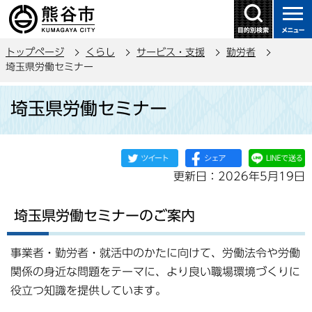
こ
の
ペ
トップページ
くらし
サービス・支援
勤労者
ー
埼玉県労働セミナー
ジ
本
の
埼玉県労働セミナー
文
先
こ
頭
こ
で
か
す
更新日：2026年5月19日
ら
埼玉県労働セミナーのご案内
事業者・勤労者・就活中のかたに向けて、労働法令や労働
関係の身近な問題をテーマに、より良い職場環境づくりに
役立つ知識を提供しています。