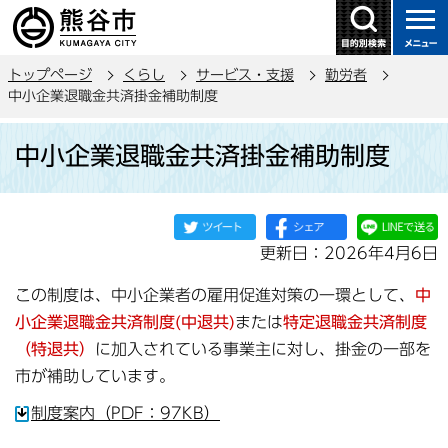
こ
の
ペ
トップページ
くらし
サービス・支援
勤労者
ー
中小企業退職金共済掛金補助制度
ジ
本
の
中小企業退職金共済掛金補助制度
文
先
こ
頭
こ
で
か
す
更新日：2026年4月6日
ら
この制度は、中小企業者の雇用促進対策の一環として、
中
小企業退職金共済制度(中退共)
または
特定退職金共済制度
（特退共）
に加入されている事業主に対し、掛金の一部を
市が補助しています。
制度案内（PDF：97KB）