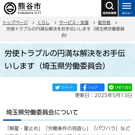
こ
の
ペ
トップページ
くらし
サービス・支援
勤労者
ー
労使トラブルの円満な解決をお手伝いします（埼玉県労働委員
ジ
会）
の
本
先
労使トラブルの円満な解決をお手伝
文
頭
こ
で
いします（埼玉県労働委員会）
こ
す
か
ら
更新日：2025年5月13日
埼玉県労働委員会について
「解雇・雇止め」「労働条件の見直し」「パワハラ」など