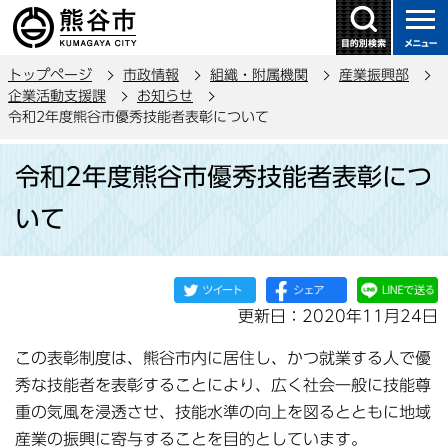
こ
の
ペ
トップページ
市政情報
組織・附属機関
産業振興部
ー
企業活動支援課
お知らせ
ジ
令和2年度熊谷市優秀技能者表彰について
の
本
先
令和2年度熊谷市優秀技能者表彰につ
文
頭
こ
で
いて
こ
す
か
ら
更新日：2020年11月24日
この表彰制度は、熊谷市内に居住し、かつ就業する人で優
秀な技能者を表彰することにより、広く社会一般に技能尊
重の気風を浸透させ、技能水準の向上を図るとともに地域
産業の振興に寄与することを目的としています。