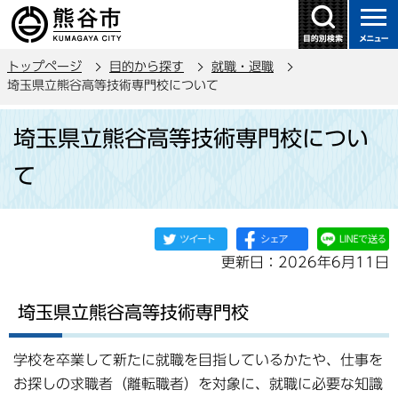
こ
の
ペ
トップページ
目的から探す
就職・退職
ー
埼玉県立熊谷高等技術専門校について
ジ
本
の
埼玉県立熊谷高等技術専門校につい
文
先
こ
頭
て
こ
で
か
す
ら
更新日：2026年6月11日
埼玉県立熊谷高等技術専門校
学校を卒業して新たに就職を目指しているかたや、仕事を
お探しの求職者（離転職者）を対象に、就職に必要な知識