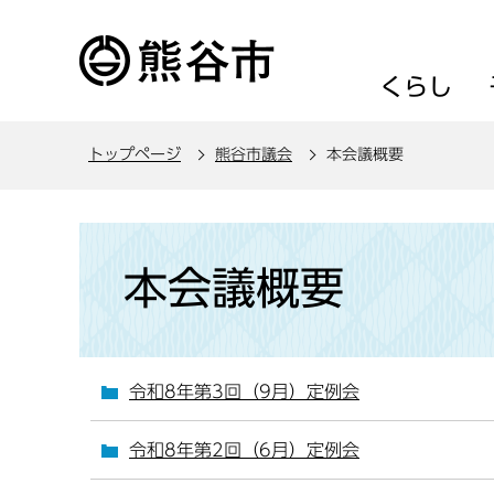
こ
の
ペ
くらし
ー
ジ
トップページ
熊谷市議会
本会議概要
の
先
頭
本
で
文
本会議概要
す
こ
こ
か
ら
令和8年第3回（9月）定例会
令和8年第2回（6月）定例会