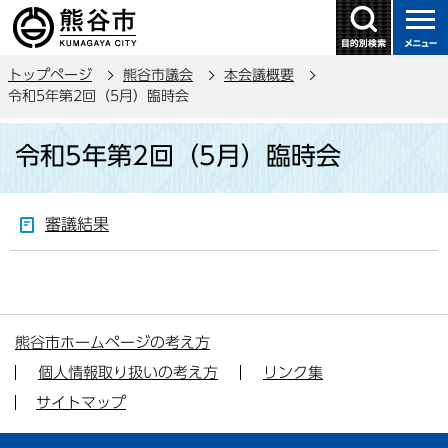
こ
の
ペ
トップページ
熊谷市議会
本会議概要
ー
令和5年第2回（5月）臨時会
ジ
本
の
令和5年第2回（5月）臨時会
文
先
こ
頭
こ
で
審議結果
か
す
ら
熊谷市ホームページの考え方
個人情報取り扱いの考え方
リンク集
サイトマップ