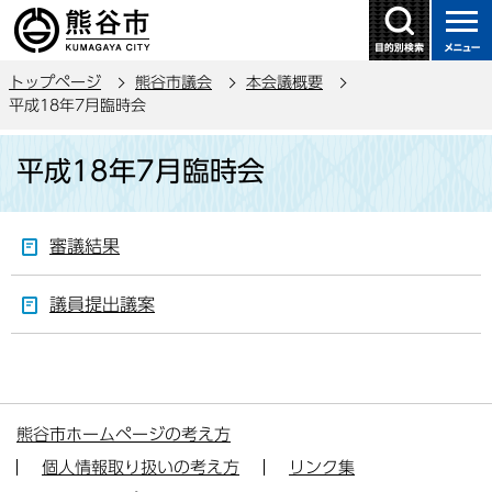
こ
の
ペ
トップページ
熊谷市議会
本会議概要
ー
平成18年7月臨時会
ジ
本
の
平成18年7月臨時会
文
先
こ
頭
こ
で
審議結果
か
す
ら
議員提出議案
熊谷市ホームページの考え方
個人情報取り扱いの考え方
リンク集