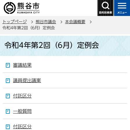
こ
の
ペ
トップページ
熊谷市議会
本会議概要
ー
令和4年第2回（6月）定例会
ジ
本
の
令和4年第2回（6月）定例会
文
先
こ
頭
こ
で
審議結果
か
す
ら
議員提出議案
付託区分
一般質問
付託区分