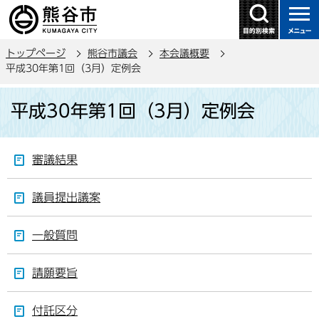
こ
の
ペ
トップページ
熊谷市議会
本会議概要
ー
平成30年第1回（3月）定例会
ジ
本
の
平成30年第1回（3月）定例会
文
先
こ
頭
こ
で
審議結果
か
す
ら
議員提出議案
一般質問
請願要旨
付託区分