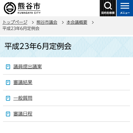
こ
の
ペ
トップページ
熊谷市議会
本会議概要
ー
平成23年6月定例会
ジ
本
の
平成23年6月定例会
文
先
こ
頭
こ
で
議員提出議案
か
す
ら
審議結果
一般質問
審議日程