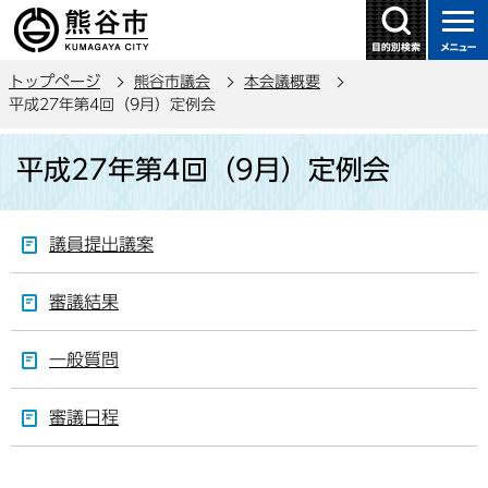
こ
の
ペ
トップページ
熊谷市議会
本会議概要
ー
平成27年第4回（9月）定例会
ジ
本
の
平成27年第4回（9月）定例会
文
先
こ
頭
こ
で
議員提出議案
か
す
ら
審議結果
一般質問
審議日程