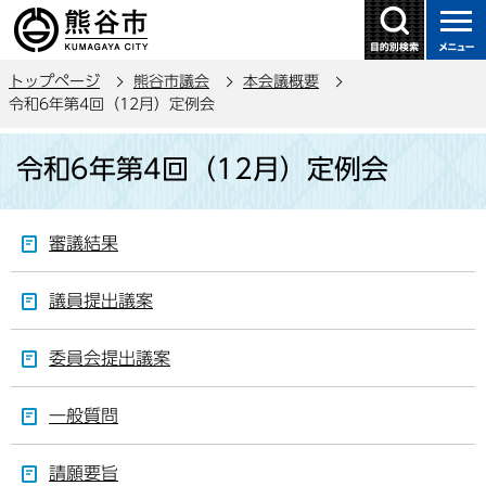
こ
の
ペ
トップページ
熊谷市議会
本会議概要
ー
令和6年第4回（12月）定例会
ジ
本
の
令和6年第4回（12月）定例会
文
先
こ
頭
こ
で
審議結果
か
す
ら
議員提出議案
委員会提出議案
一般質問
請願要旨