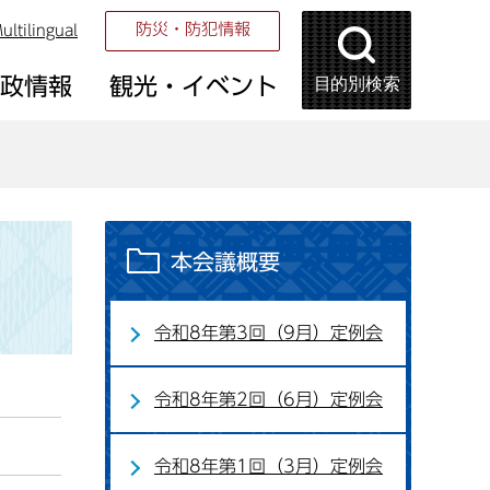
防災・防犯情報
ultilingual
目的別検索
市政情報
観光・イベント
本会議概要
令和8年第3回（9月）定例会
令和8年第2回（6月）定例会
令和8年第1回（3月）定例会