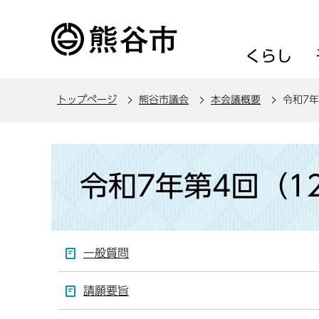
こ
の
ペ
くらし
ー
ジ
トップページ
熊谷市議会
本会議概要
令和7年
の
先
頭
本
で
文
令和7年第4回（1
す
こ
こ
か
ら
一般質問
請願要旨