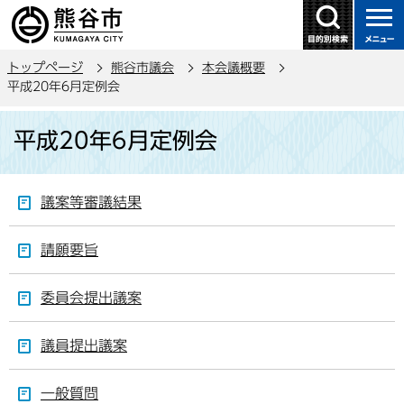
こ
の
ペ
トップページ
熊谷市議会
本会議概要
ー
平成20年6月定例会
ジ
本
の
平成20年6月定例会
文
先
こ
頭
こ
で
議案等審議結果
か
す
ら
請願要旨
委員会提出議案
議員提出議案
一般質問