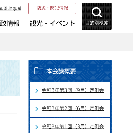
防災・防犯情報
ultilingual
目的別検索
市政情報
観光・イベント
本会議概要
令和8年第3回（9月）定例会
令和8年第2回（6月）定例会
令和8年第1回（3月）定例会