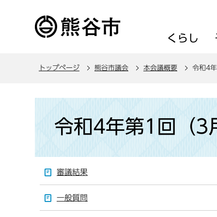
こ
の
ペ
くらし
ー
ジ
トップページ
熊谷市議会
本会議概要
令和4
の
先
頭
本
で
文
令和4年第1回（3
す
こ
こ
か
ら
審議結果
一般質問