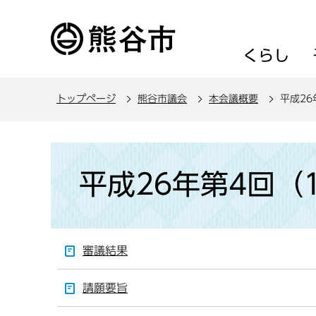
こ
の
ペ
くらし
ー
ジ
トップページ
熊谷市議会
本会議概要
平成26
の
先
頭
本
で
文
平成26年第4回（
す
こ
こ
か
ら
審議結果
請願要旨