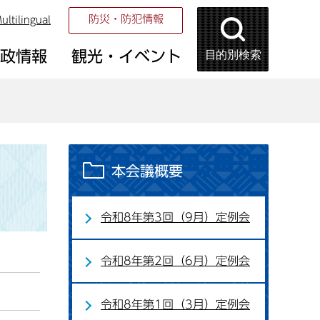
防災・防犯情報
ultilingual
目的別検索
市政情報
観光・イベント
本会議概要
令和8年第3回（9月）定例会
令和8年第2回（6月）定例会
令和8年第1回（3月）定例会