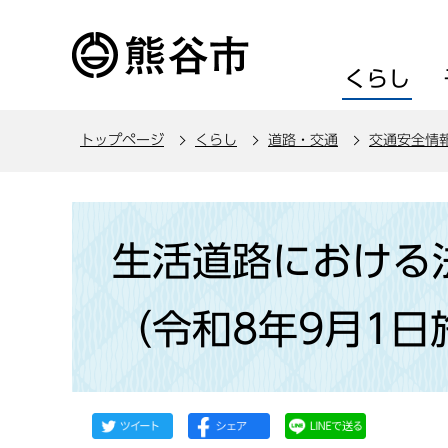
こ
の
ペ
くらし
ー
ジ
トップページ
くらし
道路・交通
交通安全情
の
先
頭
本
で
文
生活道路における
す
こ
こ
（令和8年9月1日
か
ら