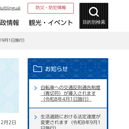
防災・防犯情報
ultilingual
目的別検索
市政情報
観光・イベント
9月1日施行）
お知らせ
自転車への交通反則通告制度
（青切符）が導入されます
（令和8年4月1日施行）
生活道路における法定速度が
12月2日
変更されます（令和8年9月1
日施行）