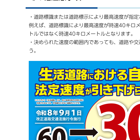
・道路標識または道路標示により最高速度が指定
例えば、道路標識により最高速度が時速40キロ
トルではなく時速40キロメートルとなります。
・決められた速度の範囲内であっても、道路や交
う。