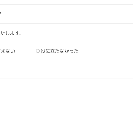
？
いたします。
言えない
役に立たなかった