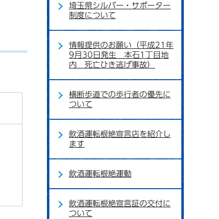
埼玉県シルバー・サポーター
制度について
情報提供のお願い（平成21年
9月30日発生 本石1丁目地
内 死亡ひき逃げ事故）
横断歩道での歩行者の優先に
ついて
飲酒運転根絶宣言店を紹介し
ます
飲酒運転根絶運動
飲酒運転根絶宣言証の交付に
ついて