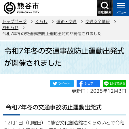
こ
の
ペ
トップページ
くらし
道路・交通
交通安全情報
ー
お知らせ
ジ
令和7年冬の交通事故防止運動出発式が開催されました
の
本
先
令和7年冬の交通事故防止運動出発式
文
頭
こ
で
が開催されました
こ
す
か
ら
更新日：2025年12月3日
令和7年冬の交通事故防止運動出発式
12月1日（月曜日）に熊谷文化創造館さくらめいとで令和