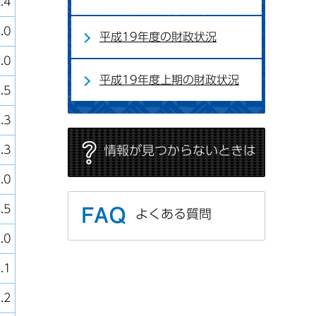
.4
.0
平成19年度の財政状況
.0
平成19年度上期の財政状況
.5
.3
情報が見つからないときは
.3
.0
.5
よくある質問
.0
.1
.2