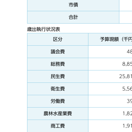
市債
合計
歳出執行状況表
区分
予算現額（千
議会費
4
総務費
8,8
民生費
25,8
衛生費
5,5
労働費
3
農林水産業費
1,8
商工費
1,9