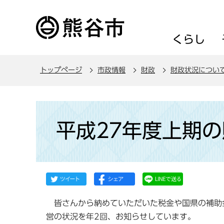
こ
の
ペ
くらし
ー
ジ
トップページ
市政情報
財政
財政状況につい
の
先
頭
本
で
文
平成27年度上期
す
こ
こ
か
ら
皆さんから納めていただいた税金や国県の補助
営の状況を年2回、お知らせしています。