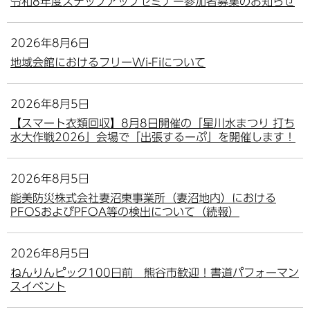
令和8年度ステップアップセミナー参加者募集のお知らせ
2026年8月6日
地域会館におけるフリーWi-Fiについて
2026年8月5日
【スマート衣類回収】8月8日開催の「星川水まつり 打ち
水大作戦2026」会場で「出張するーぷ」を開催します！
2026年8月5日
能美防災株式会社妻沼東事業所（妻沼地内）における
PFOSおよびPFOA等の検出について（続報）
2026年8月5日
ねんりんピック100日前 熊谷市歓迎！書道パフォーマン
スイベント