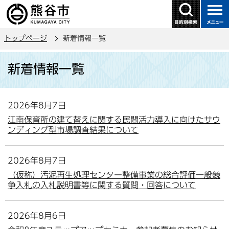
こ
の
ペ
トップページ
新着情報一覧
ー
ジ
本
新着情報一覧
の
文
先
こ
頭
こ
2026年8月7日
で
か
江南保育所の建て替えに関する民間活力導入に向けたサウ
す
ら
ンディング型市場調査結果について
2026年8月7日
（仮称）汚泥再生処理センター整備事業の総合評価一般競
争入札の入札説明書等に関する質問・回答について
2026年8月6日