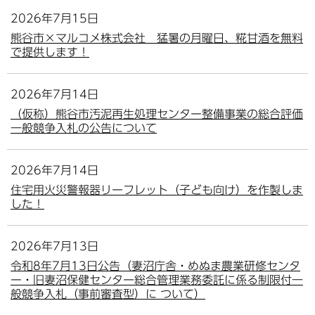
2026年7月15日
熊谷市×マルコメ株式会社 猛暑の月曜日、糀甘酒を無料
で提供します！
2026年7月14日
（仮称）熊谷市汚泥再生処理センター整備事業の総合評価
一般競争入札の公告について
2026年7月14日
住宅用火災警報器リーフレット（子ども向け）を作製しま
した！
2026年7月13日
令和8年7月13日公告（妻沼庁舎・めぬま農業研修センタ
ー・旧妻沼保健センター総合管理業務委託に係る制限付一
般競争入札（事前審査型）に ついて）