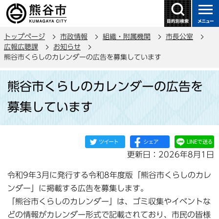
こ
の
ペ
トップページ
市政情報
組織・附属機関
市長公室
ー
広報広聴課
お知らせ
ジ
熊谷市くらしのカレンダーの広告を募集しています
の
本
先
熊谷市くらしのカレンダーの広告を
文
頭
こ
で
募集しています
こ
す
か
ら
更新日：2026年8月1日
令和9年3月に発行する令和8年度版「熊谷市くらしのカレ
ンダー」に掲載する広告を募集します。
「熊谷市くらしのカレンダー」は、ゴミ収集やイベントな
どの情報がカレンダー形式で記載されており、市民の皆様