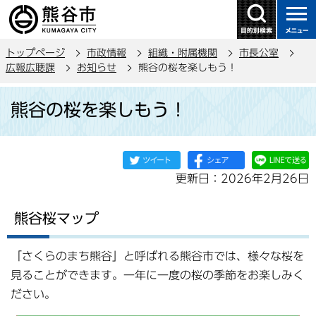
こ
の
ペ
トップページ
市政情報
組織・附属機関
市長公室
ー
広報広聴課
お知らせ
熊谷の桜を楽しもう！
ジ
本
の
熊谷の桜を楽しもう！
文
先
こ
頭
こ
で
か
す
更新日：2026年2月26日
ら
熊谷桜マップ
「さくらのまち熊谷」と呼ばれる熊谷市では、様々な桜を
見ることができます。一年に一度の桜の季節をお楽しみく
ださい。