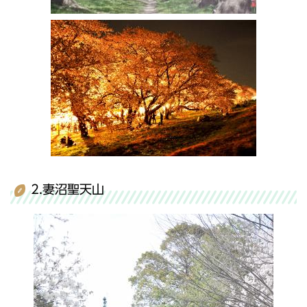
2.妻沼聖天山