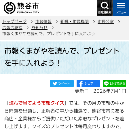
こ
の
ペ
トップページ
市政情報
組織・附属機関
市長公室
ー
広報広聴課
お知らせ
ジ
市報くまがやを読んで、プレゼントを手に入れよう！
の
本
先
市報くまがやを読んで、プレゼント
文
頭
こ
で
を手に入れよう！
こ
す
か
ら
更新日：2026年7月1日
「
読んで当てよう市報クイズ
」では、その月の市報の中か
ら問題を出題し、正解者の中から抽選で、熊谷市内にある
商店・企業様からご提供いただいた素敵なプレゼントを差
し上げます。クイズのプレゼントは毎月変わりますので、