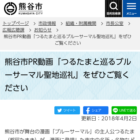
こ
の
ペ
トップページ
市政情報
組織・附属機関
市長公室
ー
広報広聴課
お知らせ
ジ
熊谷市PR動画「つるたまと巡るブルーサーマル聖地巡礼」をぜひ
の
ご覧ください
先
本
頭
熊谷市PR動画「つるたまと巡るブル
文
で
こ
ーサーマル聖地巡礼」をぜひご覧く
す
こ
ださい
か
ら
更新日：2018年4月2日
熊谷市が舞台の漫画「ブルーサーマル」の主人公つるたま