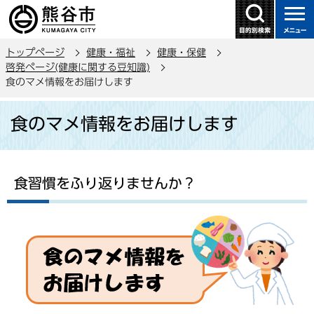
こ
の
ペ
トップページ
健康・福祉
健康・保健
ー
啓発ページ(健康に関する豆知識)
ジ
食のマメ情報をお届けします
の
本
先
食のマメ情報をお届けします
文
頭
こ
で
こ
す
か
食習慣をふり返りませんか？
ら