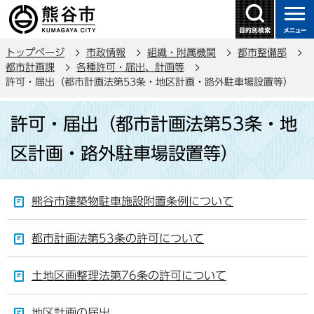
こ
の
ペ
トップページ
市政情報
組織・附属機関
都市整備部
ー
都市計画課
各種許可・届出、計画等
ジ
許可・届出（都市計画法第53条・地区計画・路外駐車場設置等）
の
本
先
許可・届出（都市計画法第53条・地
文
頭
こ
で
区計画・路外駐車場設置等）
こ
す
か
ら
熊谷市建築物駐車施設附置条例について
都市計画法第53条の許可について
土地区画整理法第76条の許可について
地区計画の届出