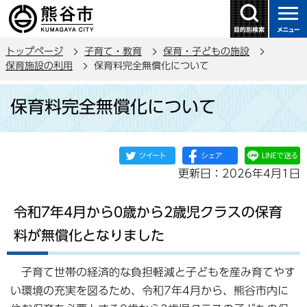
こ
の
ペ
トップページ
子育て・教育
保育・子どもの施設
ー
保育施設の利用
保育料完全無償化について
ジ
本
の
保育料完全無償化について
文
先
こ
頭
こ
で
か
す
更新日：2026年4月1日
ら
令和7年4月から0歳から2歳児クラスの保育
料が無償化となりました
子育て世帯の経済的な負担軽減と子どもを産み育てやす
い環境の充実を図るため、令和7年4月から、熊谷市内に