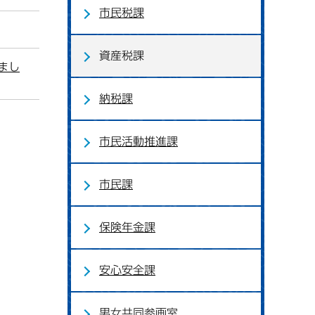
市民税課
資産税課
まし
納税課
市民活動推進課
市民課
保険年金課
安心安全課
男女共同参画室