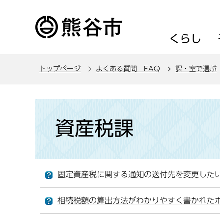
こ
の
ペ
くらし
ー
ジ
トップページ
よくある質問 FAQ
課・室で選ぶ
の
先
頭
本
で
文
資産税課
す
こ
こ
か
ら
固定資産税に関する通知の送付先を変更した
相続税額の算出方法がわかりやすく書かれた