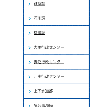
維持課
河川課
営繕課
大里行政センター
妻沼行政センター
江南行政センター
上下水道部
議会事務局