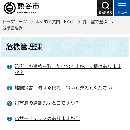
こ
の
ペ
トップページ
よくある質問 FAQ
課・室で選ぶ
ー
危機管理課
ジ
の
本
危機管理課
先
文
頭
こ
で
こ
防災士の資格を取りたいのですが、支援はあります
す
か
か？
ら
地震災害に対する備えについて教えてください
災害時の避難先はどこですか？
ハザードマップはありますか？