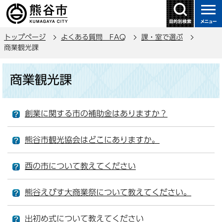
こ
の
ペ
トップページ
よくある質問 FAQ
課・室で選ぶ
ー
商業観光課
ジ
の
本
商業観光課
先
文
頭
こ
で
こ
創業に関する市の補助金はありますか？
す
か
ら
熊谷市観光協会はどこにありますか。
酉の市について教えてください
熊谷えびす大商業祭について教えてください。
出初め式について教えてください