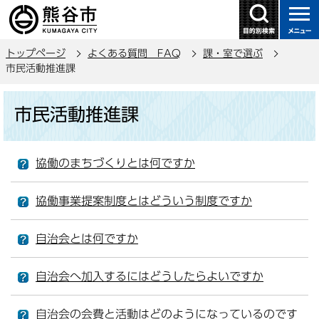
こ
の
ペ
トップページ
よくある質問 FAQ
課・室で選ぶ
ー
市民活動推進課
ジ
の
本
市民活動推進課
先
文
頭
こ
で
こ
協働のまちづくりとは何ですか
す
か
ら
協働事業提案制度とはどういう制度ですか
自治会とは何ですか
自治会へ加入するにはどうしたらよいですか
自治会の会費と活動はどのようになっているのです