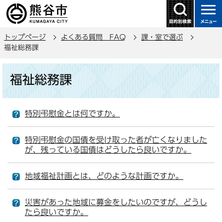
こ
の
ペ
トップページ
よくある質問 FAQ
課・室で選ぶ
ー
福祉総務課
ジ
の
本
福祉総務課
先
文
頭
こ
で
こ
特別弔慰金とは何ですか。
す
か
ら
特別弔慰金の国債を受け取った者が亡くなりました
が、残っている国債はどうしたら良いですか。
地域福祉計画とは、どのような計画ですか。
災害があった地域に募金をしたいのですが、どうし
たら良いですか。