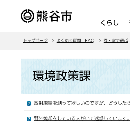
こ
の
ペ
くらし
ー
ジ
トップページ
よくある質問 FAQ
課・室で選ぶ
の
先
頭
本
で
文
環境政策課
す
こ
こ
か
ら
放射線量を測って欲しいのですが、どうした
野外焼却をしている人がいて迷惑しています