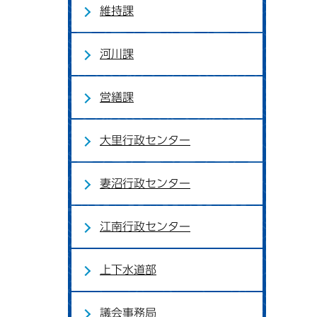
維持課
河川課
営繕課
大里行政センター
妻沼行政センター
江南行政センター
上下水道部
議会事務局