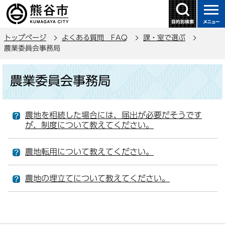
こ
の
ペ
トップページ
よくある質問 FAQ
課・室で選ぶ
ー
農業委員会事務局
ジ
の
本
農業委員会事務局
先
文
頭
こ
で
こ
農地を相続した場合には、届出が必要だそうです
す
か
が、制度について教えてください。
ら
農地転用について教えてください。
農地の埋立てについて教えてください。