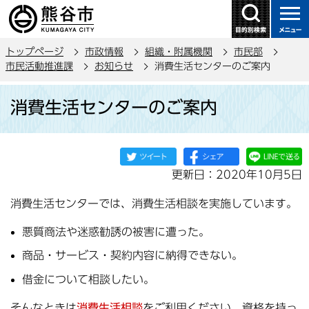
こ
の
ペ
トップページ
市政情報
組織・附属機関
市民部
ー
市民活動推進課
お知らせ
消費生活センターのご案内
ジ
本
の
消費生活センターのご案内
文
先
こ
頭
こ
で
か
す
更新日：2020年10月5日
ら
消費生活センターでは、消費生活相談を実施しています。
悪質商法や迷惑勧誘の被害に遭った。
商品・サービス・契約内容に納得できない。
借金について相談したい。
そんなときは
消費生活相談
をご利用ください。資格を持っ