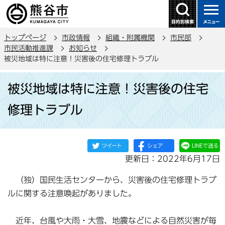
こ
の
ペ
トップページ
市政情報
組織・附属機関
市民部
ー
市民活動推進課
お知らせ
ジ
被災地域は特に注意！災害後の住宅修理トラブル
の
本
先
被災地域は特に注意！災害後の住宅
文
頭
こ
で
修理トラブル
こ
す
か
ら
更新日：2022年6月17日
（独）国民生活センターから、災害後の住宅修理トラブ
ルに関する注意喚起がありました。
近年、台風や大雨・大雪、地震などによる自然災害が毎