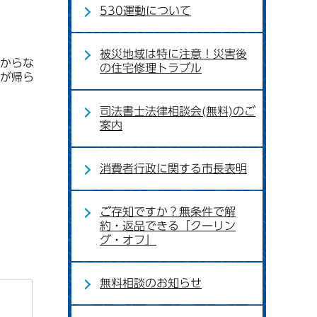
530運動について
被災地域は特に注意！災害後
からな
の住宅修理トラブル
が帰ら
司法書士法律相談会(無料)のご
案内
消費者行政に関する市長表明
ご存知ですか？無条件で解
約・返品できる「クーリン
グ・オフ」
無料相談のお知らせ