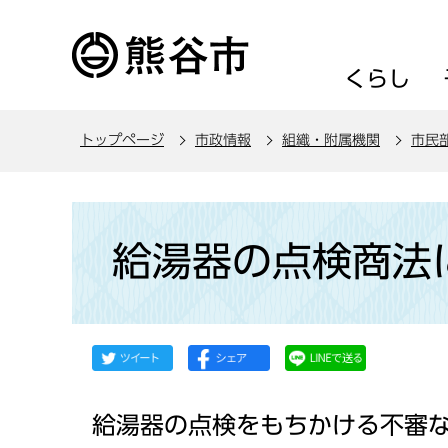
こ
の
ペ
くらし
ー
ジ
トップページ
市政情報
組織・附属機関
市民
の
先
頭
本
で
文
給湯器の点検商法
す
こ
こ
か
ら
給湯器の点検をもちかける不審