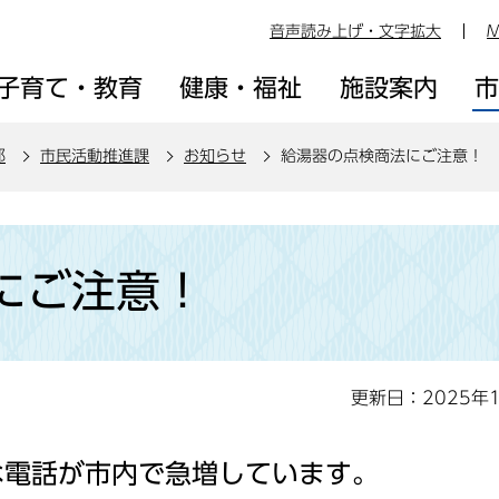
音声読み上げ・文字拡大
M
子育て・教育
健康・福祉
施設案内
部
市民活動推進課
お知らせ
給湯器の点検商法にご注意！
にご注意！
更新日：2025年
な電話が市内で急増しています。