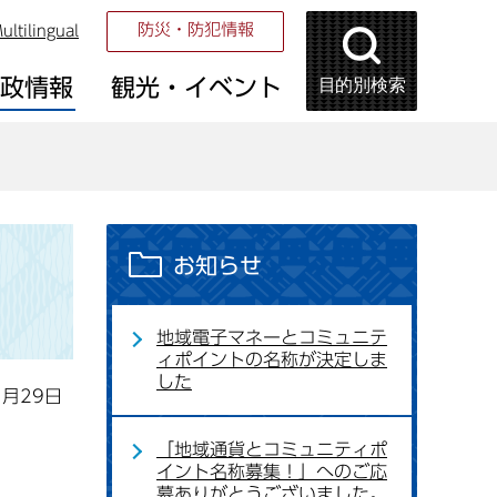
防災・防犯情報
ultilingual
目的別検索
市政情報
観光・イベント
お知らせ
地域電子マネーとコミュニテ
ィポイントの名称が決定しま
した
1月29日
「地域通貨とコミュニティポ
イント名称募集！」へのご応
募ありがとうございました。