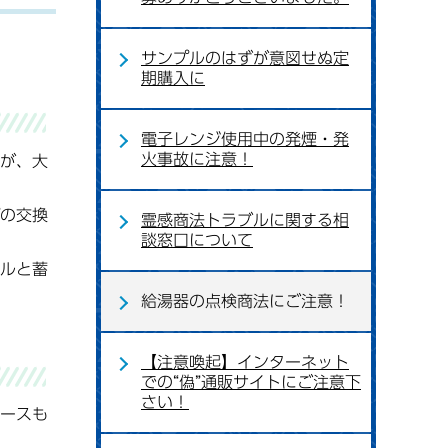
サンプルのはずが意図せぬ定
期購入に
電子レンジ使用中の発煙・発
火事故に注意！
が、大
の交換
霊感商法トラブルに関する相
談窓口について
ルと蓄
給湯器の点検商法にご注意！
【注意喚起】インターネット
での“偽”通販サイトにご注意下
さい！
ースも