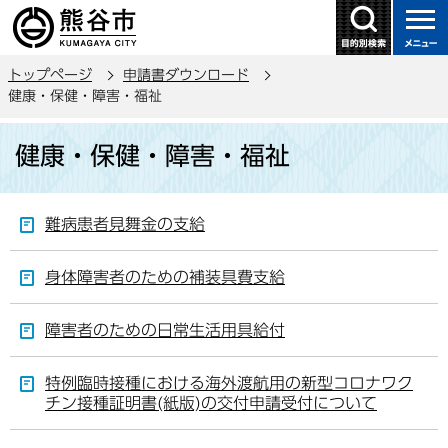
こ
の
ペ
トップページ
申請書ダウンロード
ー
健康・保健・障害・福祉
ジ
本
の
健康・保健・障害・福祉
文
先
こ
頭
こ
で
難病患者見舞金の支給
か
す
ら
身体障害者のための補装具費支給
障害者のための日常生活用具給付
特例臨時接種における海外渡航用の新型コロナワク
チン接種証明書(紙版)の交付申請受付について