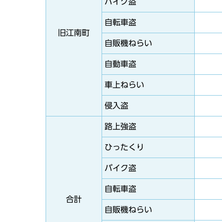
バイク盗
自転車盗
旧江南町
自販機ねらい
自動車盗
車上ねらい
侵入盗
路上強盗
ひったくり
バイク盗
自転車盗
合計
自販機ねらい