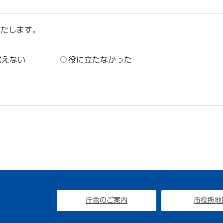
いたします。
言えない
役に立たなかった
庁舎のご案内
市役所地
1