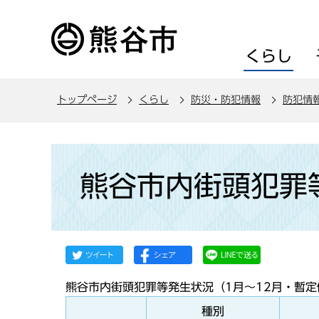
こ
の
ペ
くらし
ー
ジ
トップページ
くらし
防災・防犯情報
防犯情
の
先
頭
本
で
文
熊谷市内街頭犯罪
す
こ
こ
か
ら
熊谷市内街頭犯罪等発生状況（1月〜12月・暫定
種別