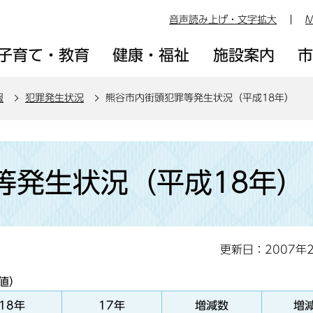
音声読み上げ・文字拡大
M
子育て・教育
健康・福祉
施設案内
報
犯罪発生状況
熊谷市内街頭犯罪等発生状況（平成18年）
等発生状況（平成18年）
更新日：2007年
値）
18年
17年
増減数
増