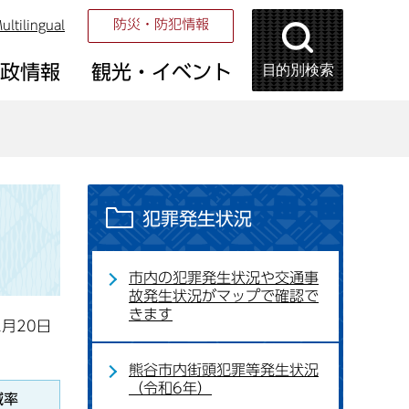
防災・防犯情報
ultilingual
目的別検索
市政情報
観光・イベント
犯罪発生状況
市内の犯罪発生状況や交通事
故発生状況がマップで確認で
きます
2月20日
熊谷市内街頭犯罪等発生状況
（令和6年）
減率