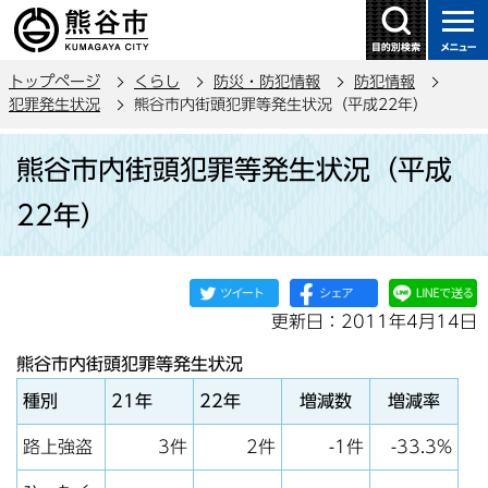
こ
の
ペ
トップページ
くらし
防災・防犯情報
防犯情報
ー
犯罪発生状況
熊谷市内街頭犯罪等発生状況（平成22年）
ジ
本
の
熊谷市内街頭犯罪等発生状況（平成
文
先
こ
頭
22年）
こ
で
か
す
ら
更新日：2011年4月14日
熊谷市内街頭犯罪等発生状況
種別
21年
22年
増減数
増減率
路上強盗
3件
2件
-1件
-33.3%