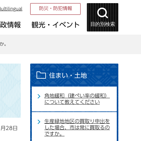
防災・防犯情報
ultilingual
目的別検索
市政情報
観光・イベント
か。
住まい・土地
角地緩和（建ぺい率の緩和）
について教えてください
生産緑地地区の買取り申出を
した場合、市は常に買取るの
4月28日
ですか。