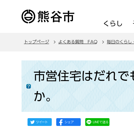
こ
の
ペ
くらし
ー
ジ
トップページ
よくある質問 FAQ
毎日のくらし
の
先
頭
本
で
文
市営住宅はだれで
す
こ
こ
か。
か
ら