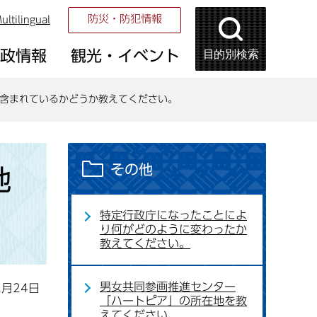
防災・防犯情報
ultilingual
目的別検索
市政情報
観光・イベント
含まれているかどうか教えてください。
その他
地
特定行政庁になったことによ
。
り何がどのように変わったか
教えてください。
男女共同参画推進センター
2月24日
「ハートピア」の所在地を教
えてください