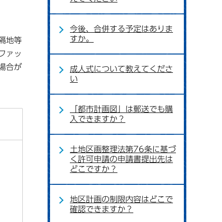
今後、合併する予定はありま
すか。
隔地等
ファッ
場合が
成人式について教えてくださ
い
「都市計画図」は郵送でも購
入できますか？
土地区画整理法第76条に基づ
く許可申請の申請書提出先は
どこですか？
地区計画の制限内容はどこで
確認できますか？