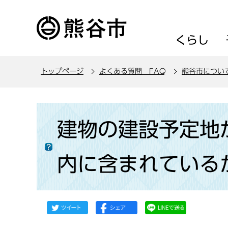
こ
の
ペ
くらし
ー
ジ
トップページ
よくある質問 FAQ
熊谷市につい
の
先
頭
本
で
文
建物の建設予定地
す
こ
こ
内に含まれている
か
ら