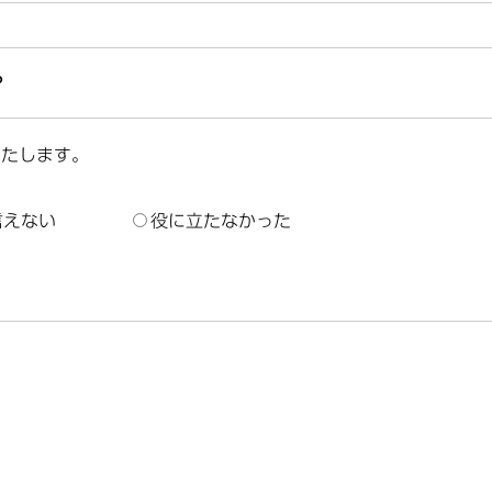
？
いたします。
言えない
役に立たなかった