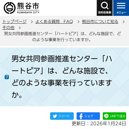
こ
の
ペ
トップページ
よくある質問 FAQ
熊谷市について知る
ー
その他
ジ
男女共同参画推進センター「ハートピア」は、どんな施設で、ど
の
のような事業を行っていますか。
先
本
頭
男女共同参画推進センター「ハ
文
で
こ
す
ートピア」は、どんな施設で、
こ
か
どのような事業を行っています
ら
か。
更新日：2026年1月24日