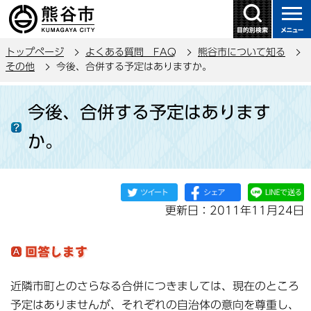
こ
の
ペ
トップページ
よくある質問 FAQ
熊谷市について知る
ー
その他
今後、合併する予定はありますか。
ジ
本
の
今後、合併する予定はあります
文
先
こ
頭
か。
こ
で
か
す
ら
更新日：2011年11月24日
近隣市町とのさらなる合併につきましては、現在のところ
予定はありませんが、それぞれの自治体の意向を尊重し、